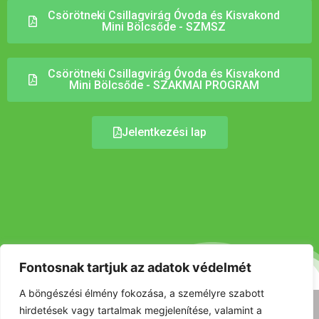
Csörötneki Csillagvirág Óvoda és Kisvakond
Mini Bölcsőde - SZMSZ
Csörötneki Csillagvirág Óvoda és Kisvakond
Mini Bölcsőde - SZAKMAI PROGRAM
Jelentkezési lap
Fontosnak tartjuk az adatok védelmét
A böngészési élmény fokozása, a személyre szabott
Tárhelyet biztosítja:
hirdetések vagy tartalmak megjelenítése, valamint a
Csörötnek Község Önkormányzata