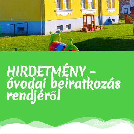
HIRDETMÉNY –
óvodai beiratkozás
rendjéről
2026. március 28.